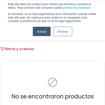
Saltar al contenido
Este sitio web usa cookies para ofrecer sus servicios y analizar el
tráfico. Para conocer más consulta nuestra
política de privacidad
.
Si rechazas, no se hará seguimiento de tu información cuando visites
este sitio web. Se usará una sola cookie en tu navegador para
Mega menu - featured products
recordar tu preferencia de que no se te haga seguimiento.
Mega Menu - Featured
Aceptar
Declinar
Products
Filtrar y ordenar
No se encontraron productos