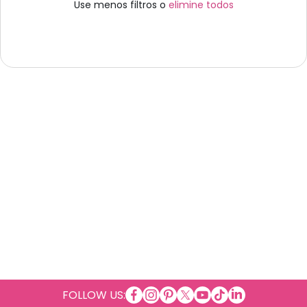
Use menos filtros o
elimine todos
facebookcom/Cosmeticosalpor
instagramcom/cosmeticosal
copinterestcom/cosmetic
twittercom/cosmetico
youtubecom/cosmet
tiktokcom/@cosm
tme/cosmetic
linkedincom/
FOLLOW US: