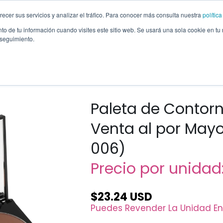
recer sus servicios y analizar el tráfico. Para conocer más consulta nuestra
polític
Marcas
Cajas Mezcladas
Otros Productos
Ofertas
Ayuda
to de tu información cuando visites este sitio web. Se usará una sola cookie en tu
 seguimiento.
-006)
Paleta de Contorn
Venta al por Mayo
006)
Precio por unidad
$23.24 USD
Puedes Revender La Unidad En
Disminuir
Aumentar