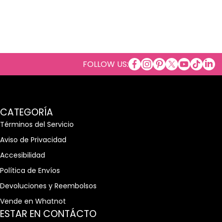
facebookcom/Cosmeti
instagramcom/cosm
copinterestcom/
twittercom/c
youtubeco
tiktok
tme/
link
FOLLOW US:
CATEGORÍA
Términos del Servicio
Aviso de Privacidad
Accesibilidad
Política de Envíos
Devoluciones y Reembolsos
Vende en Whatnot
ESTAR EN CONTÁCTO