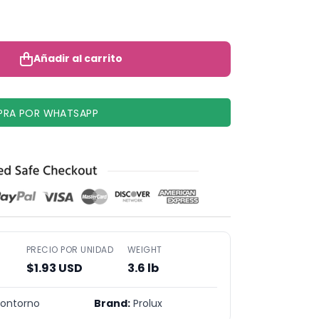
!
Añadir al carrito
Añadir al carrito
RA POR WHATSAPP
PRECIO POR UNIDAD
WEIGHT
$1.93 USD
3.6 lb
ontorno
Brand:
Prolux