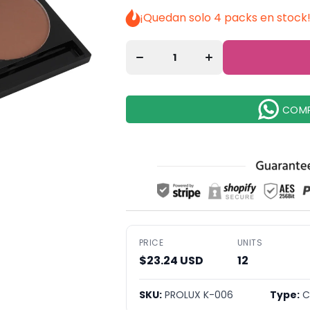
cantidad
cantidad
¡Quedan solo 4 packs en stock
para
para
Paleta
Paleta de
de
Contorno
Contorno
en Polvo
en Polvo
Prolux -
Prolux -
Venta al
Venta al
por
por
Mayor 12
Mayor 12
Unidades
COMP
Unidades
(K-006)
(K-006)
PRICE
UNITS
$23.24 USD
12
SKU:
PROLUX K-006
Type:
C