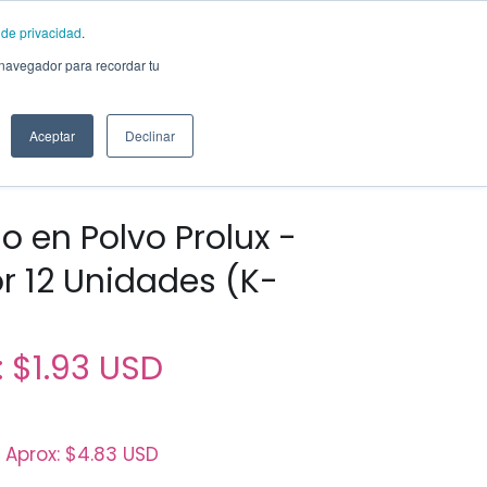
a de privacidad
.
ENG
Sobre Nosotros
 navegador para recordar tu
Aceptar
Declinar
o en Polvo Prolux -
r 12 Unidades (K-
:
$1.93 USD
 Aprox:
$4.83 USD