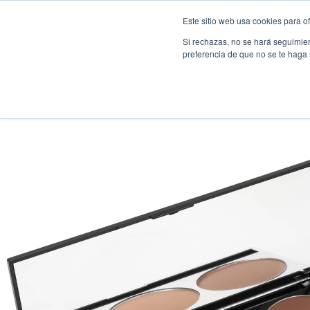
Saltar al contenido
Este sitio web usa cookies para of
Inicio
Categorías
Si rechazas, no se hará seguimien
preferencia de que no se te haga
Paleta de Contorno en Polvo Prolux - Venta al por Mayor 12 Unidades (K