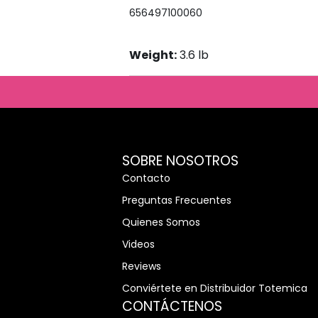
656497100060
Weight:
3.6 lb
cosalpormayor
eticosalpormayor/
cosmeticosalpormayor/
osmeticosmayor
m/cosmeticosalpormayor
com/@cosmeticosalpormayor
cosmeticosalpormayor
edincom/showcase/cosmeticos-
al-por-mayor
SOBRE NOSOTROS
Contacto
Preguntas Frecuentes
Quienes Somos
Videos
Reviews
Conviértete en Distribuidor Totemica
CONTÁCTENOS