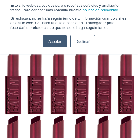
Saltar al contenido
Este sitio web usa cookies para ofrecer sus servicios y analizar el
tráfico. Para conocer más consulta nuestra
política de privacidad
.
Si rechazas, no se hará seguimiento de tu información cuando visites
este sitio web. Se usará una sola cookie en tu navegador para
Labial Balm N' Cute Cereza Beauty Creations - Venta al por Mayor 12
recordar tu preferencia de que no se te haga seguimiento.
Unidades (LB05)
Aceptar
Declinar