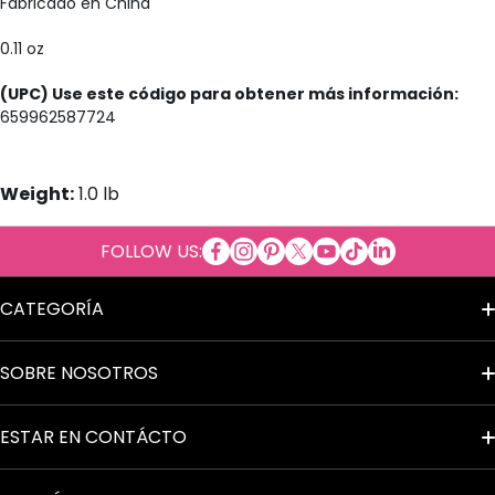
Fabricado en China
0.11 oz
(UPC) Use este código para obtener más información:
659962587724
Weight:
1.0 lb
facebookcom/Cosmeticosalpor
instagramcom/cosmeticosal
copinterestcom/cosmetic
twittercom/cosmetico
youtubecom/cosmet
tiktokcom/@cosm
tme/cosmetic
linkedincom/
FOLLOW US:
al
CATEGORÍA
Términos del Servicio
SOBRE NOSOTROS
Aviso de Privacidad
Contacto
ESTAR EN CONTÁCTO
Accesibilidad
Preguntas Frecuentes