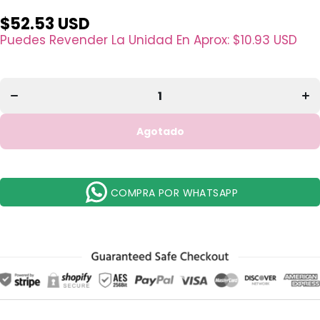
$52.53 USD
Disminuir
Aum
cantidad
can
Puedes Revender La Unidad En Aprox:
$10.93 USD
para
p
Labial
La
Balm
B
N&#39;
N&
Cute
C
Cereza
Ce
Beauty
Be
Creations
Crea
- Venta al
- Ve
Agotado
por
p
Mayor 12
May
Unidades
Uni
(LB05)
(L
COMPRA POR WHATSAPP