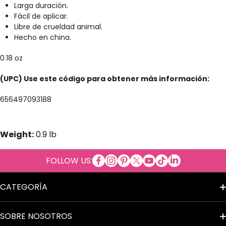
Larga duración.
Fácil de aplicar.
Libre de crueldad animal.
Hecho en china.
0.18 oz
(UPC) Use este código para obtener más información:
656497093188
Weight:
0.9 lb
facebookcom/Cosmeticosalpor
instagramcom/cosmeticosal
copinterestcom/cosmetic
twittercom/cosmetico
youtubecom/cosmet
tiktokcom/@cosm
tme/cosmetic
linkedincom/
FOLLOW US:
al
CATEGORÍA
Términos del Servicio
SOBRE NOSOTROS