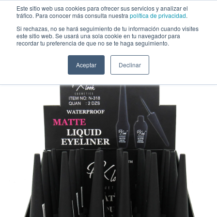
Saltar al contenido
Este sitio web usa cookies para ofrecer sus servicios y analizar el
tráfico. Para conocer más consulta nuestra
política de privacidad
.
Si rechazas, no se hará seguimiento de tu información cuando visites
este sitio web. Se usará una sola cookie en tu navegador para
Delineador líquido mate a prueba de agua PX look - Venta al por mayor
recordar tu preferencia de que no se te haga seguimiento.
Display 24 Unidades (N-318)
Aceptar
Declinar