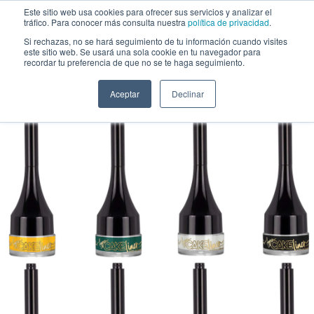
Saltar al contenido
Este sitio web usa cookies para ofrecer sus servicios y analizar el
tráfico. Para conocer más consulta nuestra
política de privacidad
.
Si rechazas, no se hará seguimiento de tu información cuando visites
este sitio web. Se usará una sola cookie en tu navegador para
Delineador Hyper Cake Surtido L.A. Girl - Venta al por Mayor 8 Unidades
recordar tu preferencia de que no se te haga seguimiento.
(GPD507ASS)
Aceptar
Declinar