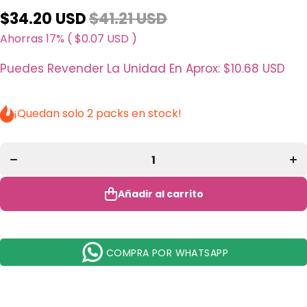
$34.20 USD
$41.21 USD
Ahorras 17% (
$0.07 USD
)
Puedes Revender La Unidad En Aprox:
$10.68 USD
¡Quedan solo 2 packs en stock!
Disminuir
A
cantidad para
can
Delineador
De
Hyper Cake
Hy
Surtido L.A.
Sur
Girl - Venta al
Girl
por Mayor 8
po
Unidades
U
Añadir al carrito
(GPD507ASS)
(GP
COMPRA POR WHATSAPP