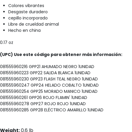
Colores vibrantes
Desgaste duradero
cepillo incorporado
Libre de crueldad animal
Hecho en china
0.17 oz
(UPC) Use este código para obtener más información:
081555960216 GPP21 AHUMADO NEGRO 1UNIDAD
081555960223 GPP22 SALIDA BLANCA 1UNIDAD
081555960230 GPP23 FLASH TEAL NEGRO 1UNIDAD
081555960247 GPP24 HELADO COBALTO 1UNIDAD
081555960254 GPP25 MORADO MANICO 1UNIDAD
081555960261 GPP26 ROJO FLAMIN' 1UNIDAD
081555960278 GPP27 ROJO ROJO 1UNIDAD
081555960285 GPP28 ELÉCTRICO AMARILLO 1UNIDAD
Weight:
0.6 lb