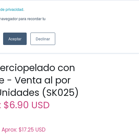
a de privacidad
.
ENG
Sobre Nosotros
 navegador para recordar tu
Aceptar
Declinar
terciopelado con
 - Venta al por
 Unidades (SK025)
:
$6.90 USD
 Aprox:
$17.25 USD