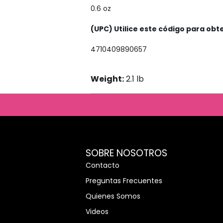
0.6 oz
(UPC) Utilice este código para ob
4710409890657
Weight:
2.1 lb
cosalpormayor
eticosalpormayor/
cosmeticosalpormayor/
osmeticosmayor
m/cosmeticosalpormayor
com/@cosmeticosalpormayor
cosmeticosalpormayor
edincom/showcase/cosmeticos-
al-por-mayor
SOBRE NOSOTROS
Contacto
Preguntas Frecuentes
Quienes Somos
Videos