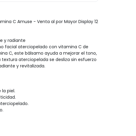
amina C Amuse - Venta al por Mayor Display 12
e y radiante
amo facial aterciopelado con vitamina C de
ina C, este bálsamo ayuda a mejorar el tono,
Su textura aterciopelada se desliza sin esfuerzo
adiante y revitalizada.
la piel.
sticidad.
aterciopelado.
o.