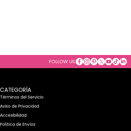
facebookcom/Cosmeti
instagramcom/cosm
copinterestcom/
twittercom/c
youtubeco
tiktok
tme/
link
FOLLOW US:
CATEGORÍA
Términos del Servicio
Aviso de Privacidad
Accesibilidad
Política de Envíos