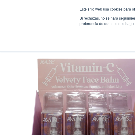
Saltar al contenido
Este sitio web usa cookies para of
Inicio
Categorías
Si rechazas, no se hará seguimien
preferencia de que no se te haga
Bálsamo Facial Aterciopelado con Vitamina C Amuse - Venta al por Ma