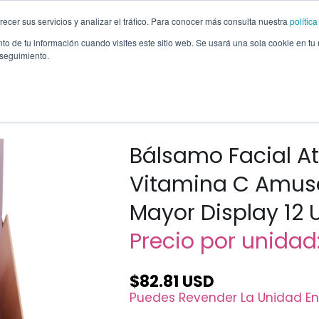
recer sus servicios y analizar el tráfico. Para conocer más consulta nuestra
polític
Marcas
Cajas Mezcladas
Otros Productos
Ofertas
Ayuda
to de tu información cuando visites este sitio web. Se usará una sola cookie en tu
 seguimiento.
yor Display 12 Unidades (SK025)
Bálsamo Facial A
Vitamina C Amuse
Mayor Display 12
Precio por unidad
$82.81 USD
Puedes Revender La Unidad En
Disminuir
Aumentar