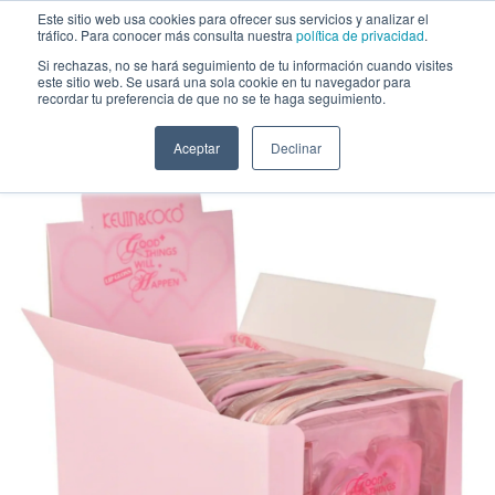
Saltar al contenido
Este sitio web usa cookies para ofrecer sus servicios y analizar el
tráfico. Para conocer más consulta nuestra
política de privacidad
.
Si rechazas, no se hará seguimiento de tu información cuando visites
este sitio web. Se usará una sola cookie en tu navegador para
Sets
recordar tu preferencia de que no se te haga seguimiento.
Brillo Labial y Rubor Good Things Will Happen Kevin & Coco - Venta al por
Mayor Display 6 Unidades (KC247554)
Aceptar
Declinar