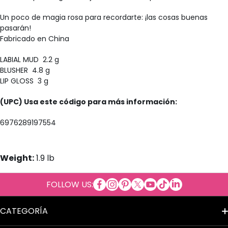
Un poco de magia rosa para recordarte: ¡las cosas buenas
pasarán!
Fabricado en China
LABIAL MUD 2.2 g
BLUSHER 4.8 g
LIP GLOSS 3 g
(UPC) Usa este código para más información:
6976289197554
Weight:
1.9 lb
facebookcom/Cosmeticosalpor
instagramcom/cosmeticosal
copinterestcom/cosmetic
twittercom/cosmetico
youtubecom/cosmet
tiktokcom/@cosm
tme/cosmetic
linkedincom/
FOLLOW US:
al
CATEGORÍA