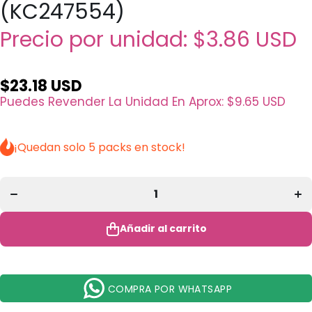
(KC247554)
Precio por unidad:
$3.86 USD
$23.18 USD
Puedes Revender La Unidad En Aprox:
$9.65 USD
Disminuir
Au
cantidad
ca
para Brillo
par
¡Quedan solo 5 packs en stock!
Labial y
La
Rubor
R
Good
Things Will
Thin
Happen
H
Kevin
K
&amp;
&
Coco -
C
Añadir al carrito
Venta al
Ve
por Mayor
por
Display 6
Dis
Unidades
Un
(KC247554)
(KC
COMPRA POR WHATSAPP