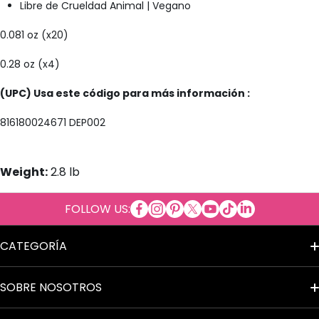
Libre de Crueldad Animal | Vegano
0.081 oz (x20)
0.28 oz (x4)
(UPC) Usa este código para más información :
816180024671 DEP002
Weight:
2.8 lb
facebookcom/Cosmeticosalpor
instagramcom/cosmeticosal
copinterestcom/cosmetic
twittercom/cosmetico
youtubecom/cosmet
tiktokcom/@cosm
tme/cosmetic
linkedincom/
FOLLOW US:
al
CATEGORÍA
Términos del Servicio
SOBRE NOSOTROS
Aviso de Privacidad