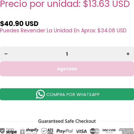
Precio por unidad:
$13.63 USD
Disminuir
Aum
$40.90 USD
cantidad
can
para
p
Puedes Revender La Unidad En Aprox:
$34.08 USD
Paleta
Pale
de Ojos
Oj
y Cara
C
Discover
Dis
Me
Destiny
Des
Moira
Mo
Beauty -
Bea
Venta la
Ven
Agotado
por
p
mayor 3
may
Unidades
Uni
(MB-
(
DEP002)
DEP
COMPRA POR WHATSAPP