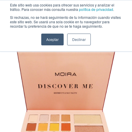
Saltar al contenido
Este sitio web usa cookies para ofrecer sus servicios y analizar el
tráfico. Para conocer más consulta nuestra
política de privacidad
.
Si rechazas, no se hará seguimiento de tu información cuando visites
este sitio web. Se usará una sola cookie en tu navegador para
Moira Beauty
recordar tu preferencia de que no se te haga seguimiento.
Paleta de Ojos y Cara Discover Me Destiny Moira Beauty - Venta la por
mayor 3 Unidades (MB-DEP002)
Aceptar
Declinar